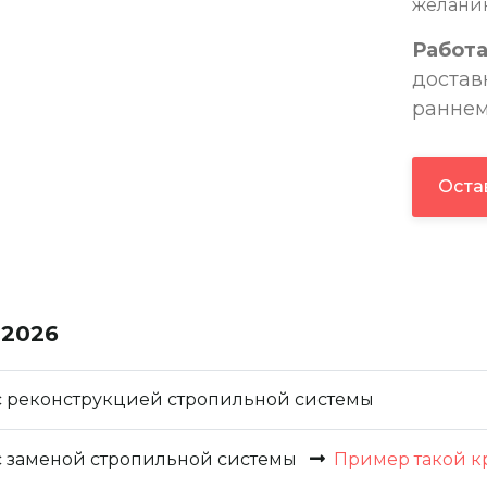
желанию
Работ
достав
раннем
Оста
 2026
 реконструкцией стропильной системы
 с заменой стропильной системы
Пример такой 