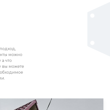
подход,
анты можно
 а что
у вы можете
необходимое
ии.