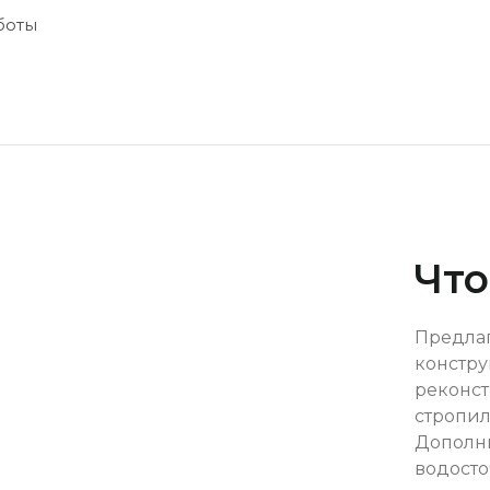
боты
Что
Предлаг
констру
реконст
стропил
Дополни
водосто