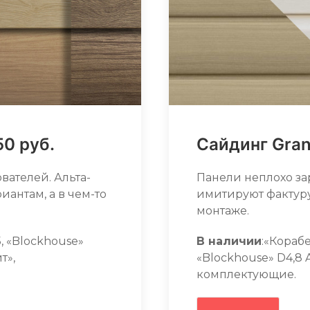
50 руб.
Сайдинг Grand
вателей. Альта-
Панели неплохо за
антам, а в чем-то
имитируют фактуру
монтаже.
, «Blockhouse»
В наличии
:«Кораб
т»,
«Blockhouse» D4,8 
комплектующие.