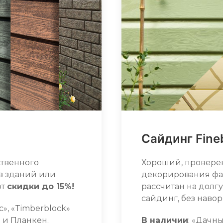
Сайдинг Fineb
ственного
Хороший, провере
в зданий или
декорирования фас
ют
скидки до 15%!
рассчитан на долг
сайдинг, без навор
с», «Timberblock»
я и Планкен.
В наличии
: «Дачн