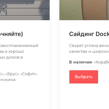
очняйте)
Сайдинг Dock
новоспламеняемый
Секрет успеха вин
ва и хорошо
качестве и широко
ых домов в
В наличии
: «Кораб
», «Брус» «Софит».
Выбрать
личники.