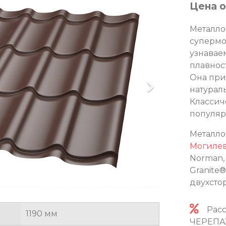
Цена 
Металло
супермо
узнавае
плавност
Она при
натурал
Классич
популяр
Металло
Могиле
Norman,
Granite
двухсто
Расср
1190 мм
ЧЕРЕПА