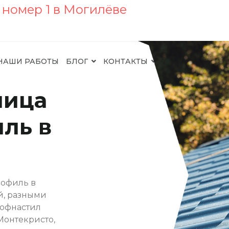
НАШИ РАБОТЫ
БЛОГ
КОНТАКТЫ
пица
ль в
рофиль в
й, разными
рофнастил
Монтекристо,