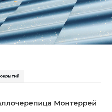
покрытий
аллочерепица Монтеррей