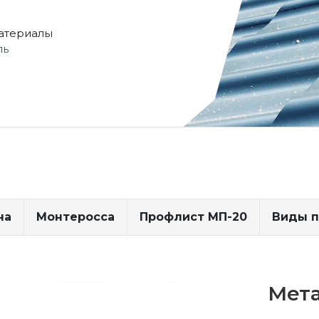
атериалы
ль
на
Монтеросса
Профлист МП-20
Виды 
Мет