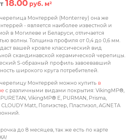
18.00
от
руб. м²
черепица Монтеррей (Monterrey) она же
нтеррей - является наиболее известной и
мой в Могилеве и Беларуси, отличается
ью волны. Толщина профиля от 0,4 до 0,6 мм.
даст вашей кровле классический вид
ьной скандинавской керамической черепицы.
еский S-образный профиль завоевавший
ность широкого круга потребителей.
черепицу Монтеррей можно купить
в
ве
с различными видами покрытия: VikingMP®,
 PURETAN, VikingMP® Е, PURMAN, Prisma,
® CLOUDY Matt, Полиэстер, Пластизол, AGNETA
ронний.
очка до 8 месяцев, так же есть по карте
ХА!