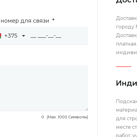
Доставк
 номер для связи
*
городу 
+375
Доставк
платная
индиви
Инди
Подска
материа
0
(Max. 1000 Символы)
для стр
месте с
работ, 