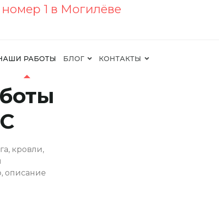
НАШИ РАБОТЫ
БЛОГ
КОНТАКТЫ
аботы
КС
а, кровли,
и
о, описание