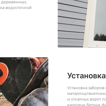
 деревянных,
вка водосточной
.
Установка
Установка заборов
металлоштакетника 
и откатных ворот п
кирпича, бетона, ф